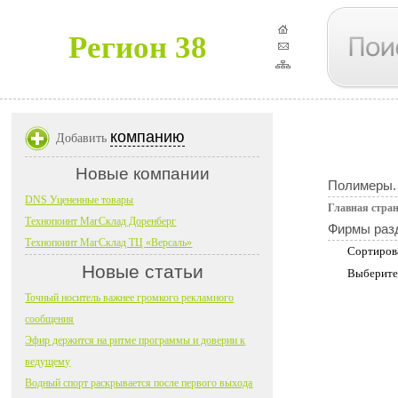
Регион 38
компанию
Добавить
Новые компании
Полимеры.
DNS Уцененные товары
Главная стра
Технопоинт МагСклад Доренберг
Фирмы раз
Технопоинт МагСклад ТЦ «Версаль»
Сортиров
Новые статьи
Выберите
Точный носитель важнее громкого рекламного
сообщения
Эфир держится на ритме программы и доверии к
ведущему
Водный спорт раскрывается после первого выхода