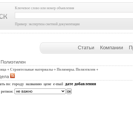
Ключевое слово или номер объявления
Пример: экспертиза сметной документации
Статьи
Компании
П
 Полиэтилен
ница
Строительные материалы
Полимеры. Полиэтилен
дела
дате добавления
ать по:
городу
названию
цене
e-mail
 регион: