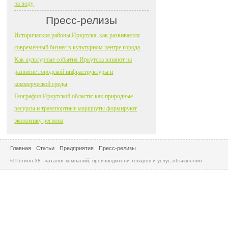
на воду
Пресс-релизы
Исторические районы Иркутска: как развивается
современный бизнес в культурном центре города
Как культурные события Иркутска влияют на
развитие городской инфраструктуры и
коммерческой среды
География Иркутской области: как природные
ресурсы и транспортные маршруты формируют
экономику региона
Главная
Статьи
Предприятия
Пресс-релизы
© Регион 38 - каталог компаний, производители товаров и услуг, объявления