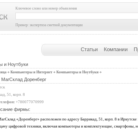
Ключевое слово или номер объявления
Пример: экспертиза сметной документации
Статьи
Компании
П
ы и Ноутбуки
ница
Компьютеры и Интернет
Компьютеры и Ноутбуки
 МагСклад Доренберг
тск
ад, 51, корп. 8
телефон:
+780077070999
исание фирмы:
гСклад «Доренберг» расположен по адресу Баррикад, 51, корп. 8 в Иркутске 
дачу цифровой техники, включая компьютеры и комплектующие, смартфоны, но