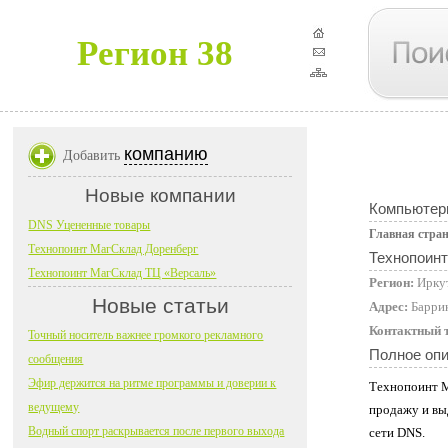
Регион 38
компанию
Добавить
Новые компании
Компьютер
DNS Уцененные товары
Главная стра
Технопоинт МагСклад Доренберг
Технопоинт
Технопоинт МагСклад ТЦ «Версаль»
Регион:
Ирку
Новые статьи
Адрес:
Баррик
Контактный 
Точный носитель важнее громкого рекламного
Полное оп
сообщения
Эфир держится на ритме программы и доверии к
Технопоинт Ма
ведущему
продажу и вы
Водный спорт раскрывается после первого выхода
сети DNS.