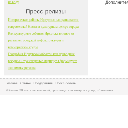
Дополните
на воду
Пресс-релизы
Исторические районы Иркутска: как развивается
современный бизнес в культурном центре города
Как культурные события Иркутска влияют на
развитие городской инфраструктуры и
коммерческой среды
География Иркутской области: как природные
ресурсы и транспортные маршруты формируют
экономику региона
Главная
Статьи
Предприятия
Пресс-релизы
© Регион 38 - каталог компаний, производители товаров и услуг, объявления