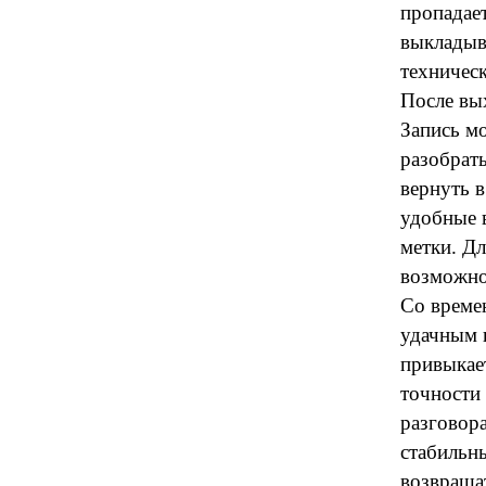
пропадает
выкладыва
техничес
После вы
Запись мо
разобрать
вернуть в
удобные 
метки. Дл
возможно
Со време
удачным 
привыкае
точности
разговора
стабильн
возвраща