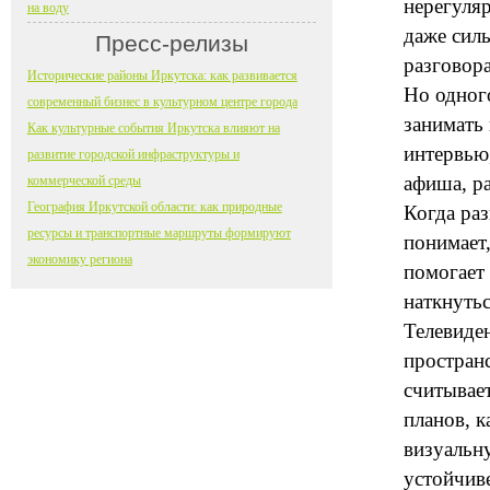
нерегуляр
на воду
даже силь
Пресс-релизы
разговора
Исторические районы Иркутска: как развивается
Но одног
современный бизнес в культурном центре города
занимать
Как культурные события Иркутска влияют на
интервью
развитие городской инфраструктуры и
афиша, ра
коммерческой среды
География Иркутской области: как природные
Когда ра
ресурсы и транспортные маршруты формируют
понимает,
экономику региона
помогает 
наткнутьс
Телевиден
пространс
считывает
планов, к
визуальн
устойчиве