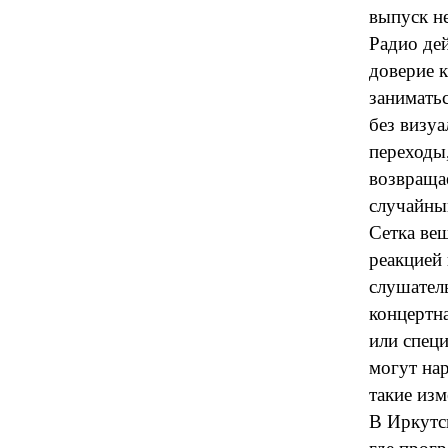
выпуск не
Радио дей
доверие к
занимать
без визу
переходы,
возвраща
случайны
Сетка ве
реакцией 
слушатель
концертн
или спец
могут на
такие изм
В Иркутс