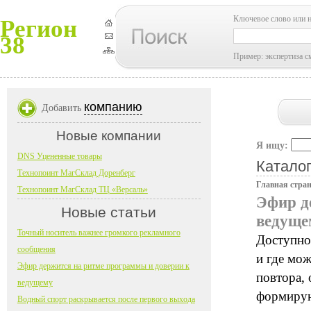
Ключевое слово или 
Регион
38
Пример: экспертиза с
компанию
Добавить
Новые компании
Я ищу:
DNS Уцененные товары
Каталог
Технопоинт МагСклад Доренберг
Главная стра
Технопоинт МагСклад ТЦ «Версаль»
Эфир д
Новые статьи
ведуще
Точный носитель важнее громкого рекламного
Доступнос
сообщения
и где мож
Эфир держится на ритме программы и доверии к
повтора, 
ведущему
формирую
Водный спорт раскрывается после первого выхода