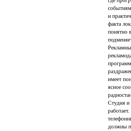
где прог
событиям
и практич
факта лок
понятно в
подменяе
Рекламный
рекламод
программы
раздраже
имеет пон
ясное соо
радиоста
Студия и
работает.
телефонны
должны п