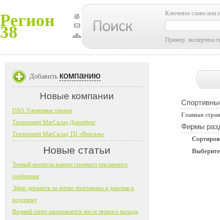
Ключевое слово или 
Регион
38
Пример: экспертиза с
компанию
Добавить
Новые компании
Спортивные
DNS Уцененные товары
Главная стра
Технопоинт МагСклад Доренберг
Фирмы раз
Технопоинт МагСклад ТЦ «Версаль»
Сортиров
Новые статьи
Выберите
Точный носитель важнее громкого рекламного
сообщения
Эфир держится на ритме программы и доверии к
ведущему
Водный спорт раскрывается после первого выхода