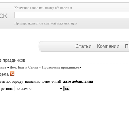
Ключевое слово или номер объявления
Пример: экспертиза сметной документации
Статьи
Компании
П
е праздников
ница
Дом. Быт и Семья
Проведение праздников
дела
дате добавления
ать по:
городу
названию
цене
e-mail
 регион: