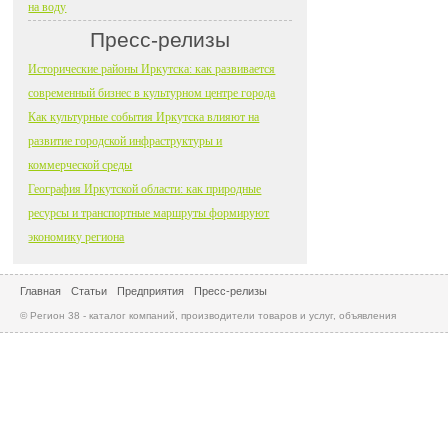
на воду
Пресс-релизы
Исторические районы Иркутска: как развивается
современный бизнес в культурном центре города
Как культурные события Иркутска влияют на
развитие городской инфраструктуры и
коммерческой среды
География Иркутской области: как природные
ресурсы и транспортные маршруты формируют
экономику региона
Главная
Статьи
Предприятия
Пресс-релизы
© Регион 38 - каталог компаний, производители товаров и услуг, объявления