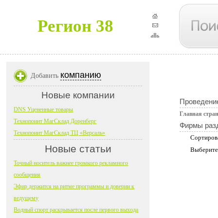
Регион 38
компанию
Добавить
Новые компании
Проведени
DNS Уцененные товары
Главная стра
Технопоинт МагСклад Доренберг
Фирмы раз
Технопоинт МагСклад ТЦ «Версаль»
Сортиров
Новые статьи
Выберите
Точный носитель важнее громкого рекламного
сообщения
Эфир держится на ритме программы и доверии к
ведущему
Водный спорт раскрывается после первого выхода