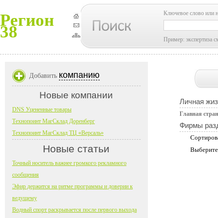
Ключевое слово или 
Регион
38
Пример: экспертиза с
компанию
Добавить
Новые компании
Личная жиз
DNS Уцененные товары
Главная стра
Технопоинт МагСклад Доренберг
Фирмы раз
Технопоинт МагСклад ТЦ «Версаль»
Сортиров
Новые статьи
Выберите
Точный носитель важнее громкого рекламного
сообщения
Эфир держится на ритме программы и доверии к
ведущему
Водный спорт раскрывается после первого выхода