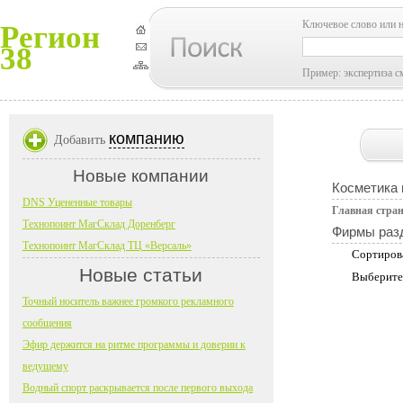
Ключевое слово или 
Регион
38
Пример: экспертиза с
компанию
Добавить
Новые компании
Косметика
DNS Уцененные товары
Главная стра
Технопоинт МагСклад Доренберг
Фирмы раз
Технопоинт МагСклад ТЦ «Версаль»
Сортиров
Новые статьи
Выберите
Точный носитель важнее громкого рекламного
сообщения
Эфир держится на ритме программы и доверии к
ведущему
Водный спорт раскрывается после первого выхода