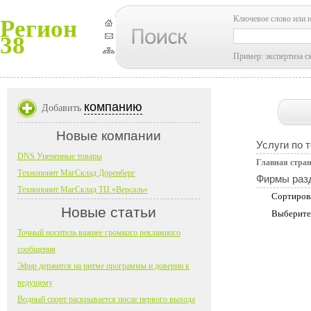
Ключевое слово или 
Регион
38
Пример: экспертиза с
компанию
Добавить
Новые компании
Услуги по 
DNS Уцененные товары
Главная стра
Технопоинт МагСклад Доренберг
Фирмы раз
Технопоинт МагСклад ТЦ «Версаль»
Сортиров
Новые статьи
Выберите
Точный носитель важнее громкого рекламного
сообщения
Эфир держится на ритме программы и доверии к
ведущему
Водный спорт раскрывается после первого выхода