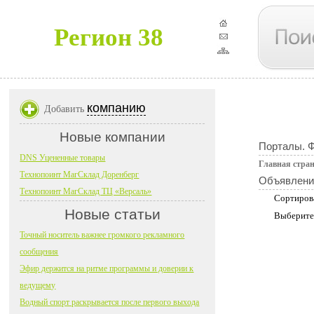
Регион 38
компанию
Добавить
Новые компании
Порталы. 
DNS Уцененные товары
Главная стра
Технопоинт МагСклад Доренберг
Объявлени
Технопоинт МагСклад ТЦ «Версаль»
Сортиров
Новые статьи
Выберите
Точный носитель важнее громкого рекламного
сообщения
Эфир держится на ритме программы и доверии к
ведущему
Водный спорт раскрывается после первого выхода