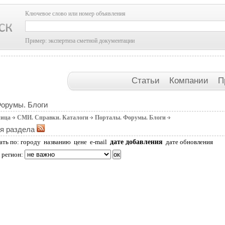
Ключевое слово или номер объявления
Пример: экспертиза сметной документации
Статьи
Компании
П
Форумы. Блоги
ница
СМИ. Справки. Каталоги
Порталы. Форумы. Блоги
я раздела
дате добавления
ать по:
городу
названию
цене
e-mail
дате обновления
 регион: