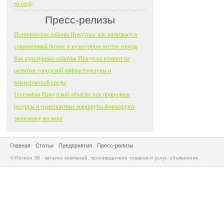
на воду
Пресс-релизы
Исторические районы Иркутска: как развивается
современный бизнес в культурном центре города
Как культурные события Иркутска влияют на
развитие городской инфраструктуры и
коммерческой среды
География Иркутской области: как природные
ресурсы и транспортные маршруты формируют
экономику региона
Главная
Статьи
Предприятия
Пресс-релизы
© Регион 38 - каталог компаний, производители товаров и услуг, объявления