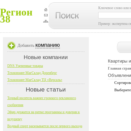
Ключевое слово или 
Регион
38
Пример: экспертиза с
компанию
Добавить
Новые компании
Квартиры 
DNS Уцененные товары
Главная стра
Технопоинт МагСклад Доренберг
Объявлени
Технопоинт МагСклад ТЦ «Версаль»
Сортиров
Новые статьи
Выберите
Точный носитель важнее громкого рекламного
сообщения
Эфир держится на ритме программы и доверии к
ведущему
Водный спорт раскрывается после первого выхода