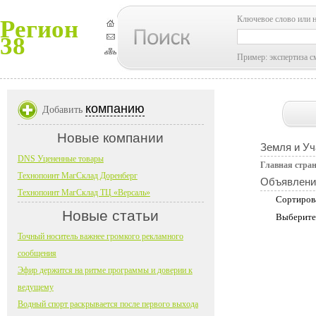
Ключевое слово или 
Регион
38
Пример: экспертиза с
компанию
Добавить
Новые компании
Земля и Уч
DNS Уцененные товары
Главная стра
Технопоинт МагСклад Доренберг
Объявлени
Технопоинт МагСклад ТЦ «Версаль»
Сортиров
Новые статьи
Выберите
Точный носитель важнее громкого рекламного
сообщения
Эфир держится на ритме программы и доверии к
ведущему
Водный спорт раскрывается после первого выхода