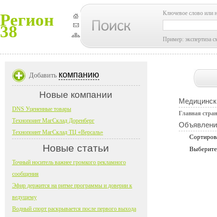
Ключевое слово или 
Регион
38
Пример: экспертиза с
компанию
Добавить
Новые компании
Медицинск
DNS Уцененные товары
Главная стра
Технопоинт МагСклад Доренберг
Объявлени
Технопоинт МагСклад ТЦ «Версаль»
Сортиров
Новые статьи
Выберите
Точный носитель важнее громкого рекламного
сообщения
Эфир держится на ритме программы и доверии к
ведущему
Водный спорт раскрывается после первого выхода