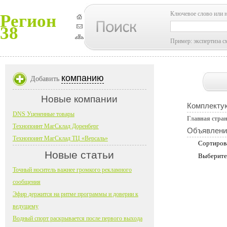
Ключевое слово или 
Регион
38
Пример: экспертиза с
компанию
Добавить
Новые компании
Комплекту
DNS Уцененные товары
Главная стра
Технопоинт МагСклад Доренберг
Объявлени
Технопоинт МагСклад ТЦ «Версаль»
Сортиров
Новые статьи
Выберите
Точный носитель важнее громкого рекламного
сообщения
Эфир держится на ритме программы и доверии к
ведущему
Водный спорт раскрывается после первого выхода