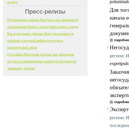
polunimal
на воду
Для тог
Пресс-релизы
начала 
Исторические районы Иркутска: как развивается
генерал
современный бизнес в культурном центре города
докумен
Как культурные события Иркутска влияют на
развитие городской инфраструктуры и
Негосуд
2.
коммерческой среды
География Иркутской области: как природные
регион: И
ресурсы и транспортные маршруты формируют
expertpsd
экономику региона
Заказчи
негосуд
обязате
эксперт
Эксперт
3.
регион: И
последнее