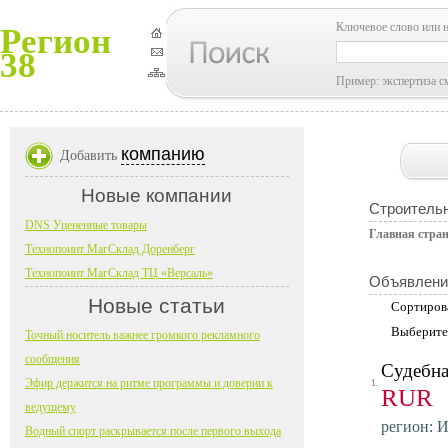
Ключевое слово или 
Регион
38
Пример: экспертиза с
компанию
Добавить
Новые компании
Строительн
DNS Уцененные товары
Главная стра
Технопоинт МагСклад Доренберг
Технопоинт МагСклад ТЦ «Версаль»
Объявлени
Новые статьи
Сортиров
Выберите
Точный носитель важнее громкого рекламного
сообщения
Судебна
Эфир держится на ритме программы и доверии к
1.
RUR
ведущему
регион: И
Водный спорт раскрывается после первого выхода