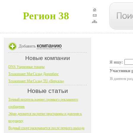
Регион 38
компанию
Добавить
Новые компании
Я ищу:
DNS Уцененные товары
Участники 
Технопоинт МагСклад Доренберг
В данном раз
Технопоинт МагСклад ТЦ «Версаль»
Новые статьи
Точный носитель важнее громкого рекламного
сообщения
Эфир держится на ритме программы и доверии к
ведущему
Водный спорт раскрывается после первого выхода