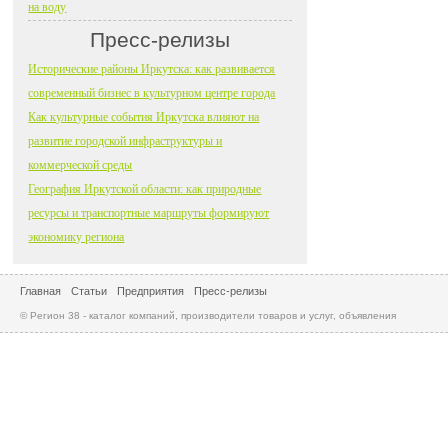
на воду
Пресс-релизы
Исторические районы Иркутска: как развивается
современный бизнес в культурном центре города
Как культурные события Иркутска влияют на
развитие городской инфраструктуры и
коммерческой среды
География Иркутской области: как природные
ресурсы и транспортные маршруты формируют
экономику региона
Главная
Статьи
Предприятия
Пресс-релизы
© Регион 38 - каталог компаний, производители товаров и услуг, объявления