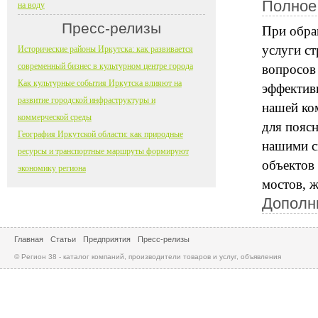
Полное
на воду
Пресс-релизы
При обра
услуги с
Исторические районы Иркутска: как развивается
современный бизнес в культурном центре города
вопросов
Как культурные события Иркутска влияют на
эффектив
развитие городской инфраструктуры и
нашей ко
коммерческой среды
для пояс
География Иркутской области: как природные
нашими сп
ресурсы и транспортные маршруты формируют
объектов
экономику региона
мостов, 
Дополн
Главная
Статьи
Предприятия
Пресс-релизы
© Регион 38 - каталог компаний, производители товаров и услуг, объявления