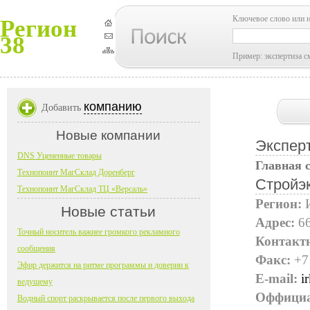
Ключевое слово или 
Регион
38
Пример: экспертиза с
компанию
Добавить
Новые компании
Экспер
DNS Уцененные товары
Главная 
Технопоинт МагСклад Доренберг
Стройэ
Технопоинт МагСклад ТЦ «Версаль»
Регион:
Новые статьи
Адрес:
66
Точный носитель важнее громкого рекламного
Контакт
сообщения
Факс:
+7
Эфир держится на ритме программы и доверии к
E-mail:
i
ведущему
Оффициа
Водный спорт раскрывается после первого выхода