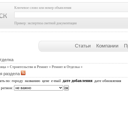
Ключевое слово или номер объявления
Пример: экспертиза сметной документации
Статьи
Компании
П
тделка
ница
Строительство и Ремонт
Ремонт и Отделка
я раздела
дате добавления
ать по:
городу
названию
цене
e-mail
дате обновления
 регион: