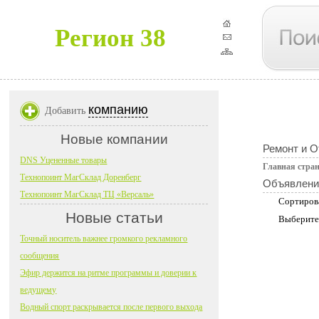
Регион 38
компанию
Добавить
Новые компании
Ремонт и О
DNS Уцененные товары
Главная стра
Технопоинт МагСклад Доренберг
Объявлени
Технопоинт МагСклад ТЦ «Версаль»
Сортиров
Новые статьи
Выберите
Точный носитель важнее громкого рекламного
сообщения
Эфир держится на ритме программы и доверии к
ведущему
Водный спорт раскрывается после первого выхода