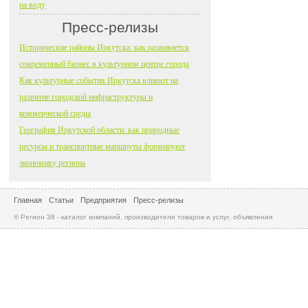
на воду
Пресс-релизы
Исторические районы Иркутска: как развивается
современный бизнес в культурном центре города
Как культурные события Иркутска влияют на
развитие городской инфраструктуры и
коммерческой среды
География Иркутской области: как природные
ресурсы и транспортные маршруты формируют
экономику региона
Главная
Статьи
Предприятия
Пресс-релизы
© Регион 38 - каталог компаний, производители товаров и услуг, объявления