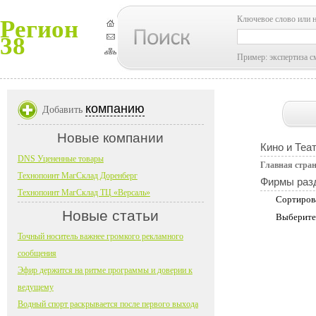
Ключевое слово или 
Регион
38
Пример: экспертиза с
компанию
Добавить
Новые компании
Кино и Теа
DNS Уцененные товары
Главная стра
Технопоинт МагСклад Доренберг
Фирмы раз
Технопоинт МагСклад ТЦ «Версаль»
Сортиров
Новые статьи
Выберите
Точный носитель важнее громкого рекламного
сообщения
Эфир держится на ритме программы и доверии к
ведущему
Водный спорт раскрывается после первого выхода