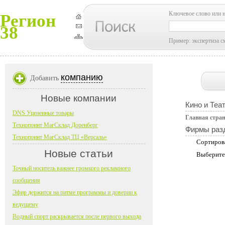
Ключевое слово или 
Регион
38
Пример: экспертиза с
компанию
Добавить
Новые компании
Кино и Теа
DNS Уцененные товары
Главная стра
Технопоинт МагСклад Доренберг
Фирмы раз
Технопоинт МагСклад ТЦ «Версаль»
Сортиров
Новые статьи
Выберите
Точный носитель важнее громкого рекламного
сообщения
Эфир держится на ритме программы и доверии к
ведущему
Водный спорт раскрывается после первого выхода