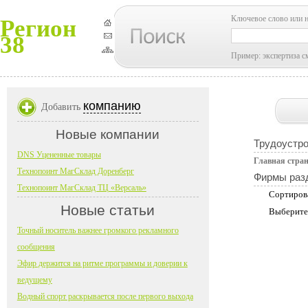
Ключевое слово или 
Регион
38
Пример: экспертиза с
компанию
Добавить
Новые компании
Трудоустро
DNS Уцененные товары
Главная стра
Технопоинт МагСклад Доренберг
Фирмы раз
Технопоинт МагСклад ТЦ «Версаль»
Сортиров
Новые статьи
Выберите
Точный носитель важнее громкого рекламного
сообщения
Эфир держится на ритме программы и доверии к
ведущему
Водный спорт раскрывается после первого выхода