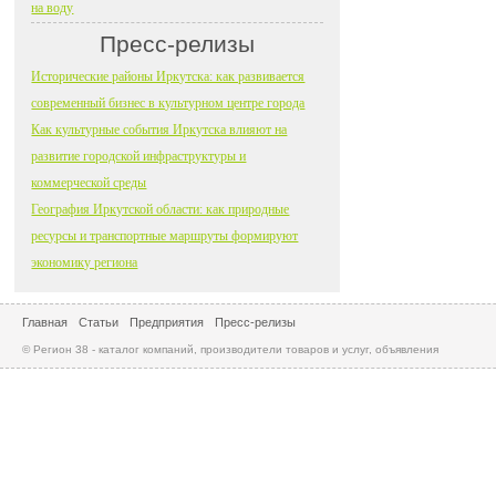
на воду
Пресс-релизы
Исторические районы Иркутска: как развивается
современный бизнес в культурном центре города
Как культурные события Иркутска влияют на
развитие городской инфраструктуры и
коммерческой среды
География Иркутской области: как природные
ресурсы и транспортные маршруты формируют
экономику региона
Главная
Статьи
Предприятия
Пресс-релизы
© Регион 38 - каталог компаний, производители товаров и услуг, объявления