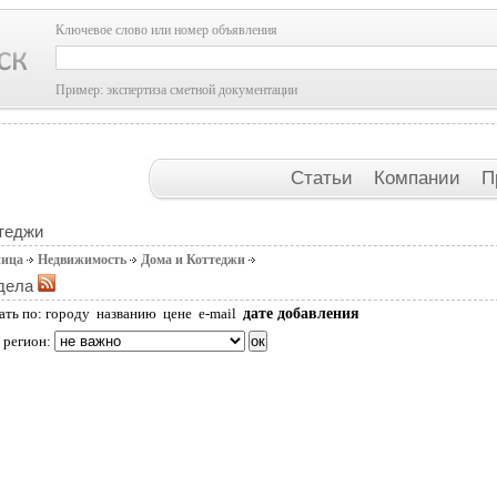
Ключевое слово или номер объявления
Пример: экспертиза сметной документации
Статьи
Компании
П
теджи
ница
Недвижимость
Дома и Коттеджи
дела
дате добавления
ать по:
городу
названию
цене
e-mail
 регион: