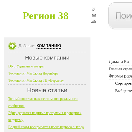
Регион 38
компанию
Добавить
Новые компании
Дома и Кот
DNS Уцененные товары
Главная стра
Технопоинт МагСклад Доренберг
Фирмы раз
Технопоинт МагСклад ТЦ «Версаль»
Сортиров
Новые статьи
Выберите
Точный носитель важнее громкого рекламного
сообщения
Эфир держится на ритме программы и доверии к
ведущему
Водный спорт раскрывается после первого выхода