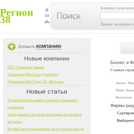
Ключевое слово или 
Регион
38
Пример: экспертиза с
компанию
Добавить
Новые компании
Бизнес и 
DNS Уцененные товары
Главная стра
Технопоинт МагСклад Доренберг
Технопоинт МагСклад ТЦ «Версаль»
Анализ. Мар
Новые статьи
Банки. Кред
Консалтинг
Точный носитель важнее громкого рекламного
Фирмы раз
сообщения
Сортиров
Эфир держится на ритме программы и доверии к
Выберите
ведущему
Водный спорт раскрывается после первого выхода