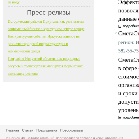
Эффекти
на воду
позволя
Пресс-релизы
данные 
Исторические районы Иркутска: как развивается
современный бизнес в культурном центре города
СметаС
2.
Как культурные события Иркутска влияют на
регион: И
развитие городской инфраструктуры и
582-55-75 
коммерческой среды
География Иркутской области: как природные
СметаСт
ресурсы и транспортные маршруты формируют
в сфере
экономику региона
стоимос
организ
и сроки
допусти
уровень
Главная
Статьи
Предприятия
Пресс-релизы
© Регион 38 - каталог компаний, производители товаров и услуг, объявления