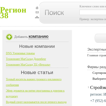
Ключевое слово или 
Регион
38
Пример: экспертиза с
компанию
Добавить
Новые компании
Экспертные
DNS Уцененные товары
Главная стра
Технопоинт МагСклад Доренберг
Технопоинт МагСклад ТЦ «Версаль»
Фирмы раз
Новые статьи
Сортиров
Выберите
Точный носитель важнее громкого рекламного
сообщения
Стройэк
1.
Эфир держится на ритме программы и доверии к
регион: И
ведущему
+7 (952) 6
Водный спорт раскрывается после первого выхода