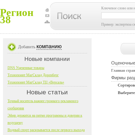
Ключевое слово или 
Регион
38
Пример: экспертиза с
компанию
Добавить
Новые компании
Оценочные
DNS Уцененные товары
Главная стра
Технопоинт МагСклад Доренберг
Фирмы раз
Технопоинт МагСклад ТЦ «Версаль»
Сортиров
Новые статьи
Выберите
Точный носитель важнее громкого рекламного
сообщения
Эфир держится на ритме программы и доверии к
ведущему
Водный спорт раскрывается после первого выхода