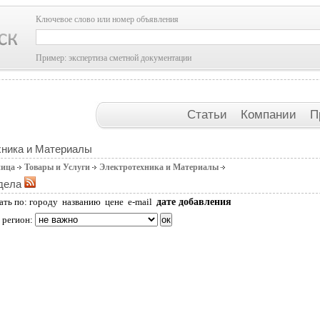
Ключевое слово или номер объявления
Пример: экспертиза сметной документации
Статьи
Компании
П
хника и Материалы
ница
Товары и Услуги
Электротехника и Материалы
дела
дате добавления
ать по:
городу
названию
цене
e-mail
 регион: