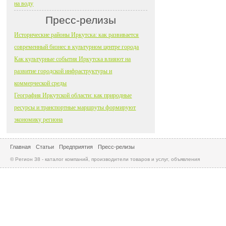
на воду
Пресс-релизы
Исторические районы Иркутска: как развивается
современный бизнес в культурном центре города
Как культурные события Иркутска влияют на
развитие городской инфраструктуры и
коммерческой среды
География Иркутской области: как природные
ресурсы и транспортные маршруты формируют
экономику региона
Главная
Статьи
Предприятия
Пресс-релизы
© Регион 38 - каталог компаний, производители товаров и услуг, объявления