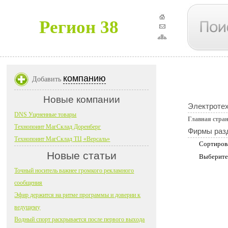
Регион 38
компанию
Добавить
Новые компании
Электроте
DNS Уцененные товары
Главная стра
Технопоинт МагСклад Доренберг
Фирмы раз
Технопоинт МагСклад ТЦ «Версаль»
Сортиров
Новые статьи
Выберите
Точный носитель важнее громкого рекламного
сообщения
Эфир держится на ритме программы и доверии к
ведущему
Водный спорт раскрывается после первого выхода