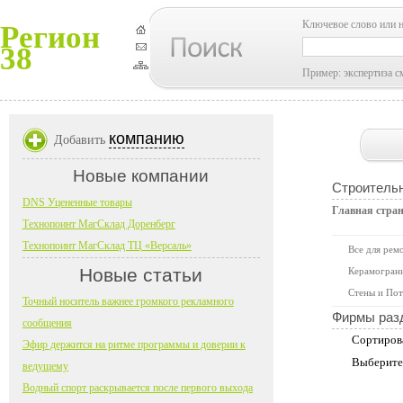
Ключевое слово или 
Регион
38
Пример: экспертиза с
компанию
Добавить
Новые компании
Строитель
DNS Уцененные товары
Главная стра
Технопоинт МагСклад Доренберг
Технопоинт МагСклад ТЦ «Версаль»
Все для рем
Новые статьи
Керамограни
Стены и Пот
Точный носитель важнее громкого рекламного
Фирмы раз
сообщения
Сортиров
Эфир держится на ритме программы и доверии к
Выберите
ведущему
Водный спорт раскрывается после первого выхода