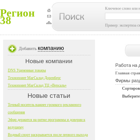
Ключевое слово или 
Регион
38
Пример: экспертиза с
компанию
Добавить
Новые компании
Работа на 
DNS Уцененные товары
Главная стра
Технопоинт МагСклад Доренберг
Фирмы раз
Технопоинт МагСклад ТЦ «Версаль»
Сортиров
Новые статьи
Выберите
Точный носитель важнее громкого рекламного
сообщения
Эфир держится на ритме программы и доверии к
ведущему
Водный спорт раскрывается после первого выхода